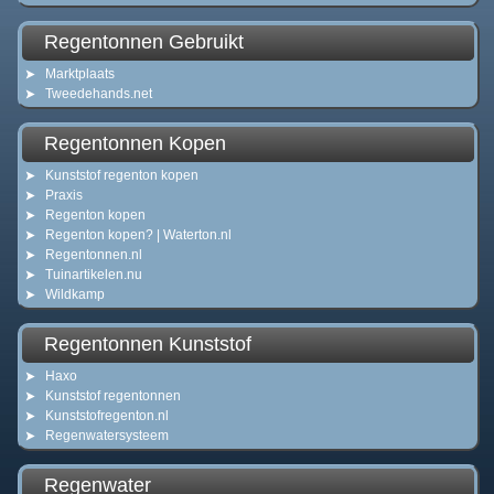
Regentonnen Gebruikt
Marktplaats
Tweedehands.net
Regentonnen Kopen
Kunststof regenton kopen
Praxis
Regenton kopen
Regenton kopen? | Waterton.nl
Regentonnen.nl
Tuinartikelen.nu
Wildkamp
Regentonnen Kunststof
Haxo
Kunststof regentonnen
Kunststofregenton.nl
Regenwatersysteem
Regenwater