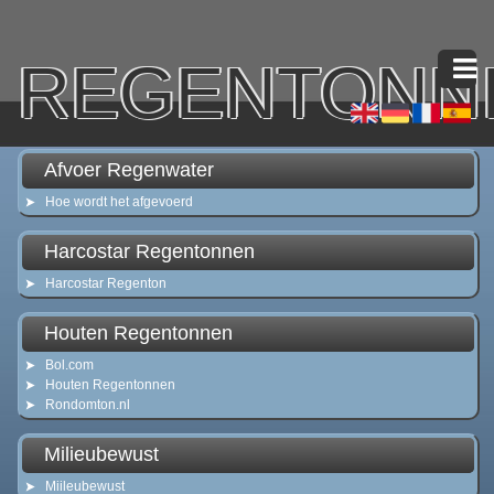
REGENTONN
Afvoer Regenwater
Hoe wordt het afgevoerd
Harcostar Regentonnen
Harcostar Regenton
Houten Regentonnen
Bol.com
Houten Regentonnen
Rondomton.nl
Milieubewust
Miileubewust